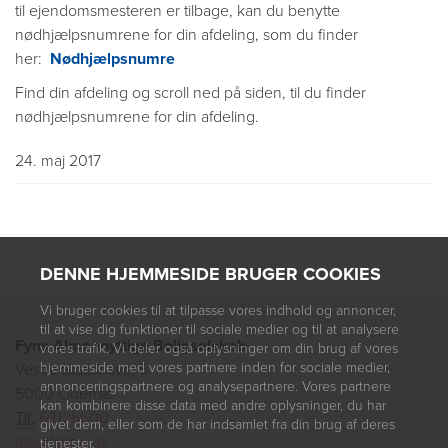
til ejendomsmesteren er tilbage, kan du benytte
nødhjælpsnumrene for din afdeling, som du finder
her:
Nødhjælpsnumre
Find din afdeling og scroll ned på siden, til du finder
nødhjælpsnumrene for din afdeling.
24. maj 2017
DENNE HJEMMESIDE BRUGER COOKIES
Vi bruger cookies til at tilpasse vores indhold og annoncer,
til at vise dig funktioner til sociale medier og til at analysere
Fyns Almennyttige Boligselskab
vores trafik. Vi deler også oplysninger om din brug af vores
hjemmeside med vores partnere inden for sociale medier,
Vestre Stationsvej 5
annonceringspartnere og analysepartnere. Vores partnere
5000 Odense
kan kombinere disse data med andre oplysninger, du har
Tlf:
63125600
givet dem, eller som de har indsamlet fra din brug af deres
fab@fabbo.dk
tjenester.