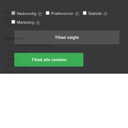
Kundeservice
Nødvendig
Præferencer
Statistik
?
?
?
Tlf:
63125600
Marketing
?
kundeservice@fabbo.dk
Tillad valgte
Telefontid:
mandag, tirsdag, torsdag
9:00 - 14:00
onsdag
Tillad alle cookies
9:00 - 12:00
fredag
9:00 - 11:00
Ekspedition:
Book en rådgiver
Find din afdeling her