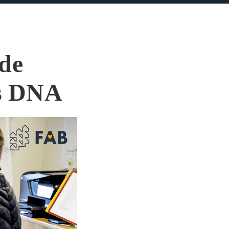
ede
es DNA